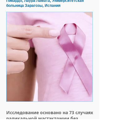
Пикардо, Лаура Ламата, Университетская
больница Зарагозы, Испания
Исследование основано на 73 случаях
радикальной мастэктомии без
реконструкции молочной железы.
В группе с
раневым орошением
и
Блокатором боли
было 34 пациентки и