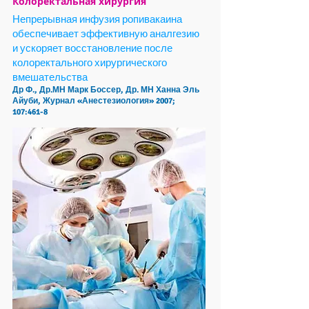
Колоректальная хирургия
Непрерывная инфузия ропивакаина
обеспечивает эффективную аналгезию
и ускоряет восстановление после
колоректального хирургического
вмешательства
Др Ф., Др.МН Марк Боссер, Др. МН Ханна Эль
Айуби, Журнал «Анестезиология» 2007;
107:461-8