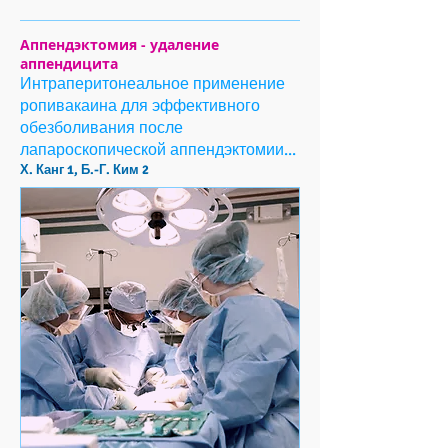
Аппендэктомия - удаление
аппендицита
Интраперитонеальное применение
ропивакаина для эффективного
обезболивания после
лапароскопической аппендэктомии...
Х. Канг 1, Б.-Г. Ким 2