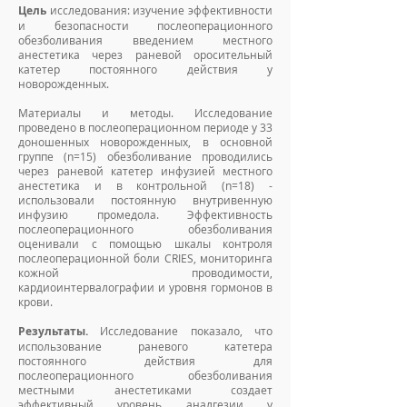
Цель
исследования: изучение эффективности
и безопасности послеоперационного
обезболивания введением местного
анестетика через раневой оросительный
катетер постоянного действия у
новорожденных.
Материалы и методы. Исследование
проведено в послеоперационном периоде у 33
доношенных новорожденных, в основной
группе (n=15) обезболивание проводились
через раневой катетер инфузией местного
анестетика и в контрольной (n=18) -
использовали постоянную внутривенную
инфузию промедола. Эффективность
послеоперационного обезболивания
оценивали с помощью шкалы контроля
послеоперационной боли CRIES, мониторинга
кожной проводимости,
кардиоинтервалографии и уровня гормонов в
крови.
Результаты.
Исследование показало, что
использование раневого катетера
постоянного действия для
послеоперационного обезболивания
местными анестетиками создает
эффективный уровень аналгезии у