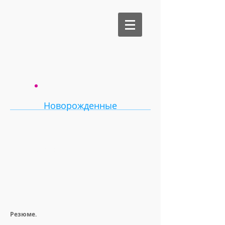
Be Medical
Новорожденные
Послеоперационное
обезболивание введением
местного анестетика через
раневой оросительный катетер
постоянного действия у
новорожденных
Резюме.