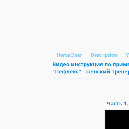
Be Medical
Look into Future
HemaClear
Description
V
Видео инструкция по при
"Пефлекс" - женский трене
Часть 1.