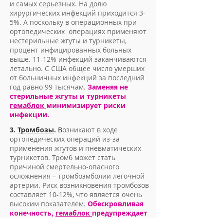
и самых серьезных
.
Н
а долю
хирургических инфекций приходится 3-
5%. А поскольку в операционных при
ортопедических операциях применяют
нестерильные жгуты и турникеты,
процент инфицированных больных
выше. 11-12% инфекций заканчиваются
летально. С США общее число умерших
от больничных инфекций за последний
год равно 99 тысячам.
Заменяя не
стерильные жгуты и турникеты
гемаблок
минимизирует риски
инфекции.
3.
Тромбозы
.
В
озникают в ходе
ортопедических операций из-за
применения жгутов и пневматических
турникетов. Тромб может стать
причиной смертельно-опасного
осложнения – тромбоэмболии легочной
артерии. Р
иск возникновения тромбозов
составляет 10-12%, что является очень
высоким показателем.
Обескровливая
конечность,
гемаблок
предупреждает