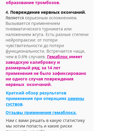
образование тромбозов.
4.
П
овреждение нервных окончаний
.
Является с
ерьезным осложнением
.
Вызывается применением
пневматического турникета или
наложением жгута. Есть разные степени
нейропраксии: от потери
чувствительности до потери
функциональности. В
стречается чаще,
чем в 0.6% случаев
.
Гемаблок
имеет
заводскую калибровку и
размерный ряд; за 14 лет
применения не было зафиксировано
ни одного случая повреждения
нервных окончаний.
Краткий обзор результатов
применения при операциях
замены
суствов
.
Отзывы применения г
емаблока.
Нам с вами решать в какую статистику
мы хотим попасть и какие риски