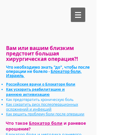
Be Medical
Вам или вашим близким
предстоит большая
хирургическая операция?!
Что необходимо знать "до", чтобы после
операции не болело -
Блокатор боли,
Израиль
Российские врачи о Блокаторе боли
Как ускорить реабилитацию и
р
аннюю
активизацию
Как предотвратить хроническую боль
Как сократить риск послеоперационных
осложнений и инфекций
Как решить
проблему боли после операции
Что такое
Блокатор боли
и раневое
орошение?
Блокатор боли и методика раневого