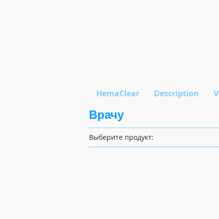
Be Medical
Look into Future
HemaClear
Description
V
Врачу
Выберите продукт
:
Блокатор боли (SmartInfuse
Устройство
длительной
инфузии