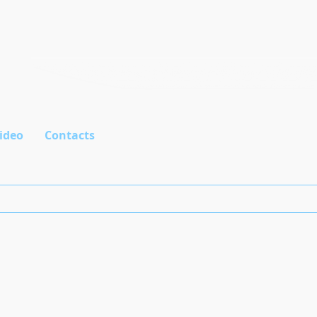
ideo
Contacts
r)
Гемаблок (Hemaclear)
Устройство
обескровливания
конечностей