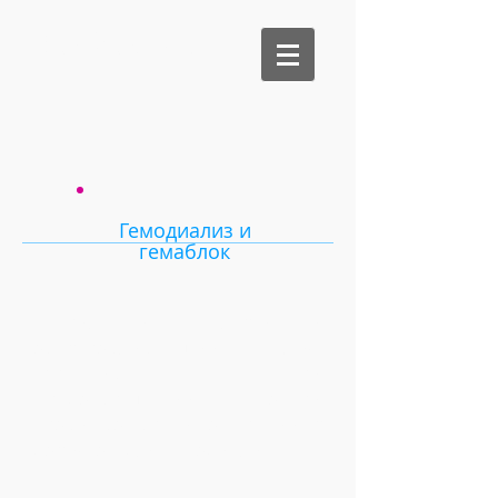
Be Medical
Гемодиа
лиз и
гемаблок
Стерильный эластичный
обескровливающий жгут
эффективен при
предотвращении потери
крови во время операции с
доступом для гемодиализа