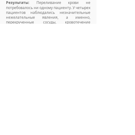
Результаты:
Переливание крови не
потребовалось ни одному пациенту. У четырех
пациентов наблюдались незначительные
нежелательные явления, а именно,
перекрученные сосуды, кровотечение
сосудистых ответвлений, разрыв
атрофической кожи руки и боль. Все
нежелательные явления устранили
принятием последующих мер. Практические
рекомендации по предотвращению данных
негативных последствий изложены в общих
чертах.
Выводы:
Можно сделать вывод о том, что
данный стерильный эластичный
обескровливающий жгут эффективен и
безопасен для предотвращения кровотечения
во время процедур сосудистого доступа для
гемодиализа на верхних конечностях.
Читать всю статью.
Share
Copyright - Be Medical Ltd