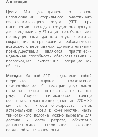
Аннотация
Цель:
Мы докладываем о первом
использовании стерильного эластичного
обескровливающего жгута (SET) при
выполнении процедур сосудистого доступа
для гемодиализа у 27 пациентов. Основными
преимуществами данного жгута являются
сокращение потери крови и необходимости
возможного переливания. Дополнительными
преимуществами являются практически
идеальная способность обескровливания и
превосходная экспозиция операционной
области.
Методы:
Данный SET представляет собой
стерильное упругое трикотажное
приспособление. С помощью двух лямок
начиная с кисти оно накатывается на всю
руку. Упругое силиконовое кольцо
обеспечивает достаточное давление (220 ± 30
мм рт. ст.), чтобы блокировать приток
артериальной крови к конечностям. Часть
трикотажного полотна можно вырезать для
доступа к месту разреза, обеспечив
дополнительное стерильное покрытие
остальной части конечности.