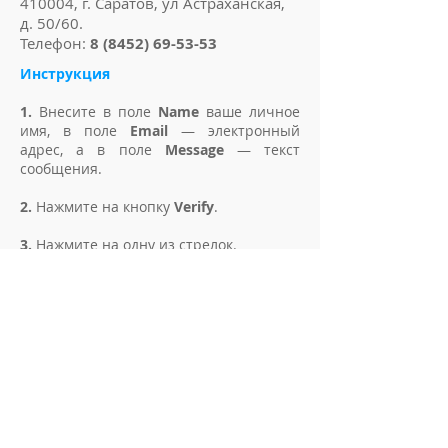
410004, г. Саратов, ул Астраханская,
д. 50/60.
Телефон:
8 (8452) 69-53-53
Инструкция
1.
Внесите в поле
Name
ваше личное
имя, в поле
Email
— электронный
адрес, а в поле
Message
— текст
сообщения.
2.
Нажмите на кнопку
Verify
.
3.
Нажмите на одну из стрелок.
4.
Нажмите кнопку
Done
.
5.
Нажмите кнопку
Send
.
Республика Башкортостан
Аптека
№ 1
450015, г. Уфа, ул. Карла Маркса 67